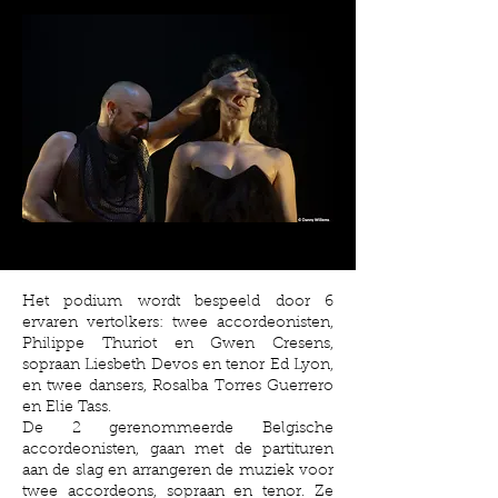
Het podium wordt bespeeld door 6
ervaren vertolkers: twee accordeonisten,
Philippe Thuriot en Gwen Cresens,
sopraan Liesbeth Devos en tenor Ed Lyon,
en twee dansers, Rosalba Torres Guerrero
en Elie Tass.
De 2 gerenommeerde Belgische
accordeonisten, gaan met de partituren
aan de slag en arrangeren de muziek voor
twee accordeons, sopraan en tenor. Ze