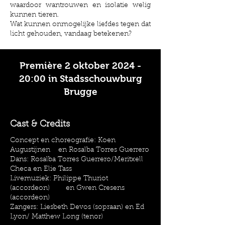
waardoor wantrouwen en isolatie welig
kunnen tieren.
Wat kunnen onmogelijke liefdes tegen dat
licht gehouden, vandaag betekenen?
Première 2 oktober 2024 -
20:00 in Stadsschouwburg
Brugge
Cast & Credits
Concept en choreografie: Koen
Augustijnen en Rosalba Torres Guerrero
Dans: Rosalba Torres Guerrero/Meritxell
Checa en Elie Tass
Livemuziek: Philippe Thuriot
(accordeon) en Gwen Cresens
(accordeon)
Zangers: Liesbeth Devos (sopraan) en Ed
Lyon/ Matthew Long (tenor)