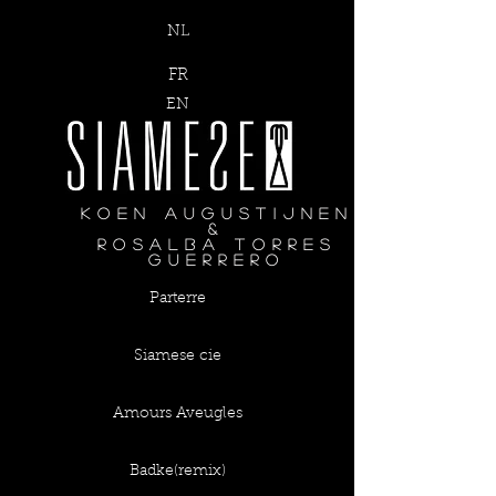
NL
FR
EN
Koen Augustijnen
&
Rosalba torres
guerrero
Parterre
Siamese cie
Amours Aveugles
Badke(remix)