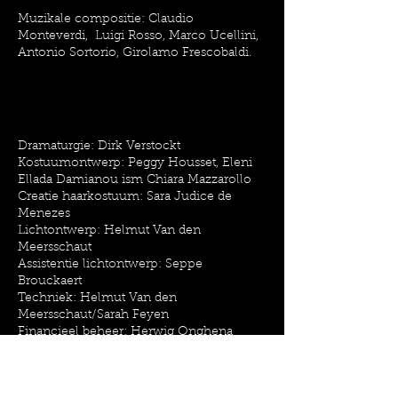
Muzikale compositie: Claudio
Monteverdi, Luigi Rosso, Marco Ucellini,
Antonio Sortorio, Girolamo Frescobaldi.
Dramaturgie: Dirk Verstockt
Kostuumontwerp: Peggy Housset, Eleni
Ellada Damianou ism Chiara Mazzarollo
Creatie haarkostuum: Sara Judice de
Menezes
Lichtontwerp: Helmut Van den
Meersschaut
Assistentie lichtontwerp: Seppe
Brouckaert
Techniek: Helmut Van den
Meersschaut/Sarah Feyen
Financieel beheer: Herwig Onghena
Productieleiding en administratie: Nicole
Petit