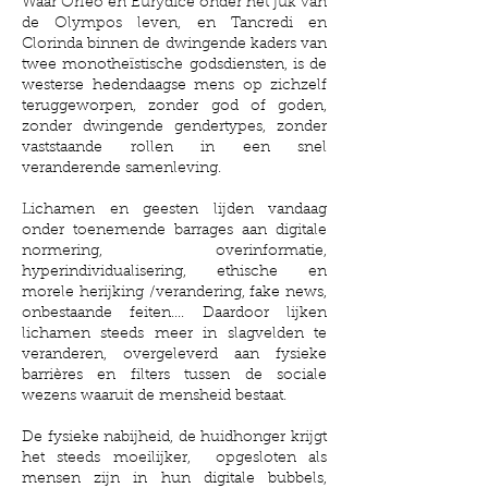
Waar Orfeo en Eurydice onder het juk van
de Olympos leven, en Tancredi en
Clorinda binnen de dwingende kaders van
twee monotheïstische godsdiensten, is de
westerse hedendaagse mens op zichzelf
teruggeworpen, zonder god of goden,
zonder dwingende gendertypes, zonder
vaststaande rollen in een snel
veranderende samenleving.
Lichamen en geesten lijden vandaag
onder toenemende barrages aan digitale
normering, overinformatie,
hyperindividualisering, ethische en
morele herijking /verandering, fake news,
onbestaande feiten.... Daardoor lijken
lichamen steeds meer in slagvelden te
veranderen, overgeleverd aan fysieke
barrières en filters tussen de sociale
wezens waaruit de mensheid bestaat.
De fysieke nabijheid, de huidhonger krijgt
het steeds moeilijker, opgesloten als
mensen zijn in hun digitale bubbels,